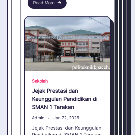
Read More
Sekolah
Jejak Prestasi dan
Keunggulan Pendidikan di
SMAN 1 Tarakan
Admin
Jan 22, 2026
Jejak Prestasi dan Keunggulan
Pendidikan di SMAN 1 Tarakan