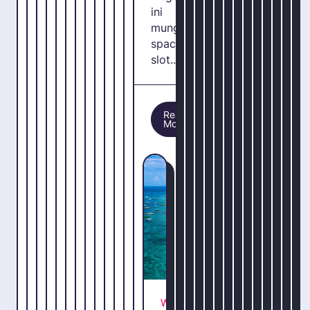
ini
mungkin
spaceman
slot...
Read
More
W