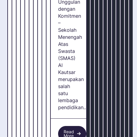
Unggulan
dengan
Komitmen
–
Sekolah
Menengah
Atas
Swasta
(SMAS)
Al
Kautsar
merupakan
salah
satu
lembaga
pendidikan...
Read
More