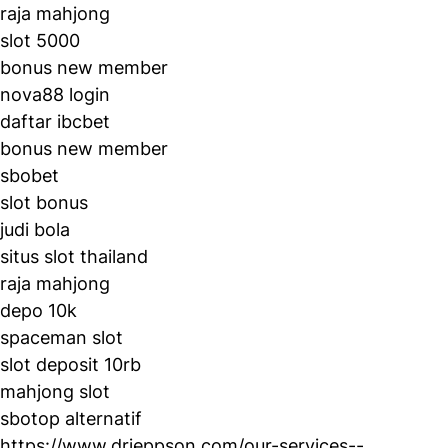
raja mahjong
slot 5000
bonus new member
nova88 login
daftar ibcbet
bonus new member
sbobet
slot bonus
judi bola
situs slot thailand
raja mahjong
depo 10k
spaceman slot
slot deposit 10rb
mahjong slot
sbotop alternatif
https://www.drjeppson.com/our-services--