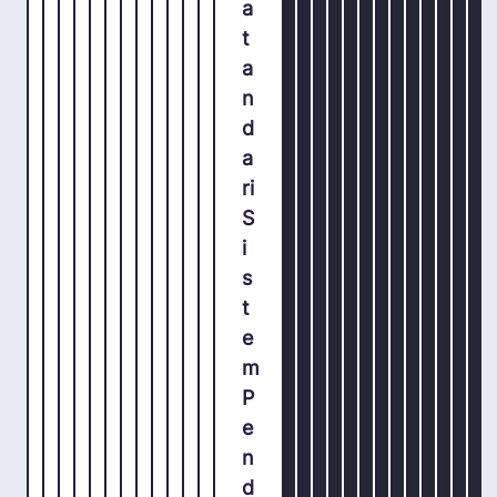
a
t
a
n
d
a
ri
S
i
s
t
e
m
P
e
n
d