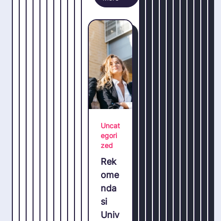
Uncat
egori
zed
Rek
ome
nda
si
Univ