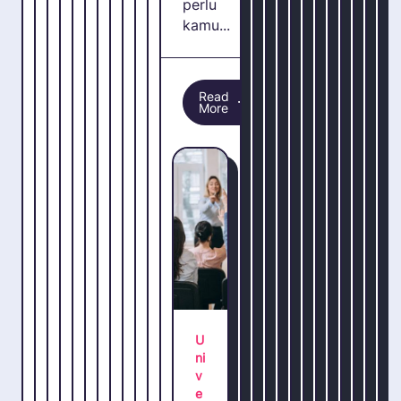
perlu
kamu...
Read
More
U
ni
v
e