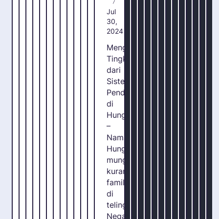
Jul
30,
2024
Mengenal
Tingkatan
dari
Sistem
Pendidikan
di
Hungaria
–
Nama
Hungaria
mungkin
kurang
familier
di
telingamu.
Negara