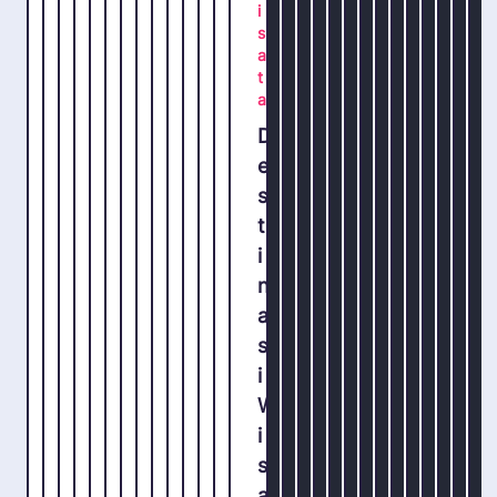
i
s
a
t
a
D
e
s
t
i
n
a
s
i
W
i
s
a