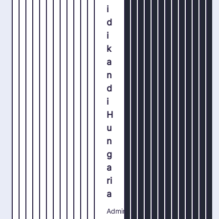
i
d
i
k
a
n
d
i
H
u
n
g
a
ri
a
Admin