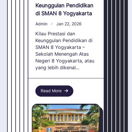
Keunggulan Pendidikan
di SMAN 8 Yogyakarta
Admin
Jan 22, 2026
Kilau Prestasi dan
Keunggulan Pendidikan di
SMAN 8 Yogyakarta –
Sekolah Menengah Atas
Negeri 8 Yogyakarta, atau
yang lebih dikenal...
Read More