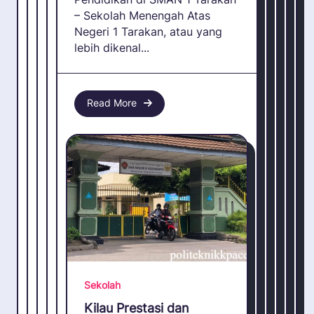
– Sekolah Menengah Atas
Negeri 1 Tarakan, atau yang
lebih dikenal...
Read More
Sekolah
Kilau Prestasi dan