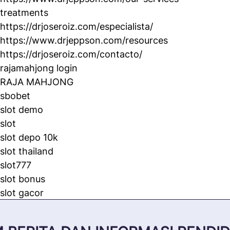
treatments
https://drjoseroiz.com/especialista/
https://www.drjeppson.com/resources
https://drjoseroiz.com/contacto/
rajamahjong login
RAJA MAHJONG
sbobet
slot demo
slot
slot depo 10k
slot thailand
slot777
slot bonus
slot gacor
Skip
to