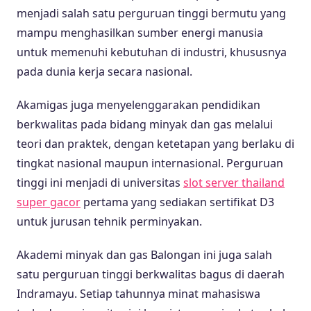
menjadi salah satu perguruan tinggi bermutu yang
mampu menghasilkan sumber energi manusia
untuk memenuhi kebutuhan di industri, khususnya
pada dunia kerja secara nasional.
Akamigas juga menyelenggarakan pendidikan
berkwalitas pada bidang minyak dan gas melalui
teori dan praktek, dengan ketetapan yang berlaku di
tingkat nasional maupun internasional. Perguruan
tinggi ini menjadi di universitas
slot server thailand
super gacor
pertama yang sediakan sertifikat D3
untuk jurusan tehnik perminyakan.
Akademi minyak dan gas Balongan ini juga salah
satu perguruan tinggi berkwalitas bagus di daerah
Indramayu. Setiap tahunnya minat mahasiswa