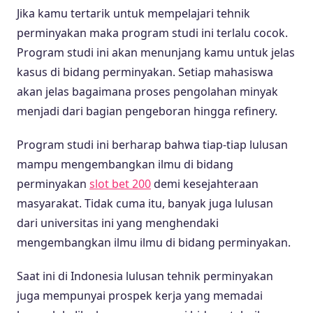
Jika kamu tertarik untuk mempelajari tehnik
perminyakan maka program studi ini terlalu cocok.
Program studi ini akan menunjang kamu untuk jelas
kasus di bidang perminyakan. Setiap mahasiswa
akan jelas bagaimana proses pengolahan minyak
menjadi dari bagian pengeboran hingga refinery.
Program studi ini berharap bahwa tiap-tiap lulusan
mampu mengembangkan ilmu di bidang
perminyakan
slot bet 200
demi kesejahteraan
masyarakat. Tidak cuma itu, banyak juga lulusan
dari universitas ini yang menghendaki
mengembangkan ilmu ilmu di bidang perminyakan.
Saat ini di Indonesia lulusan tehnik perminyakan
juga mempunyai prospek kerja yang memadai