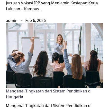
Jurusan Vokasi IPB yang Menjamin Kesiapan Kerja
Lulusan – Kampus...
admin
Feb 6, 2026
Mengenal Tingkatan dari Sistem Pendidikan di
Hungaria
Mengenal Tingkatan dari Sistem Pendidikan di