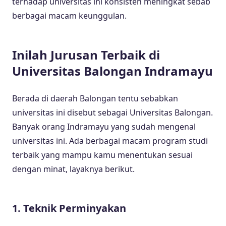
terhadap universitas ini konsisten meningkat sebab
berbagai macam keunggulan.
Inilah Jurusan Terbaik di
Universitas Balongan Indramayu
Berada di daerah Balongan tentu sebabkan
universitas ini disebut sebagai Universitas Balongan.
Banyak orang Indramayu yang sudah mengenal
universitas ini. Ada berbagai macam program studi
terbaik yang mampu kamu menentukan sesuai
dengan minat, layaknya berikut.
1. Teknik Perminyakan