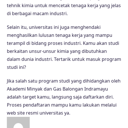
tehnik kimia untuk mencetak tenaga kerja yang jelas
di berbagai macam industri.
Selain itu, universitas ini juga menghendaki
menghasilkan lulusan tenaga kerja yang mampu
terampil di bidang proses industri. Kamu akan studi
berkaitan unsur-unsur kimia yang dibutuhkan
dalam dunia industri. Tertarik untuk masuk program
studi ini?
Jika salah satu program studi yang dihidangkan oleh
Akademi Minyak dan Gas Balongan Indramayu
adalah target kamu, langsung saja daftarkan diri.
Proses pendaftaran mampu kamu lakukan melalui
web site resmi universitas ya.