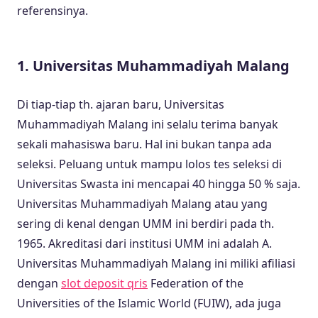
referensinya.
1. Universitas Muhammadiyah Malang
Di tiap-tiap th. ajaran baru, Universitas
Muhammadiyah Malang ini selalu terima banyak
sekali mahasiswa baru. Hal ini bukan tanpa ada
seleksi. Peluang untuk mampu lolos tes seleksi di
Universitas Swasta ini mencapai 40 hingga 50 % saja.
Universitas Muhammadiyah Malang atau yang
sering di kenal dengan UMM ini berdiri pada th.
1965. Akreditasi dari institusi UMM ini adalah A.
Universitas Muhammadiyah Malang ini miliki afiliasi
dengan
slot deposit qris
Federation of the
Universities of the Islamic World (FUIW), ada juga