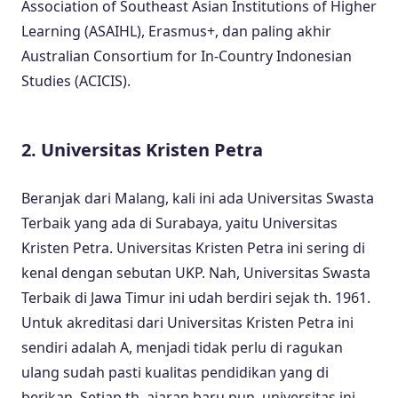
Association of Southeast Asian Institutions of Higher
Learning (ASAIHL), Erasmus+, dan paling akhir
Australian Consortium for In-Country Indonesian
Studies (ACICIS).
2. Universitas Kristen Petra
Beranjak dari Malang, kali ini ada Universitas Swasta
Terbaik yang ada di Surabaya, yaitu Universitas
Kristen Petra. Universitas Kristen Petra ini sering di
kenal dengan sebutan UKP. Nah, Universitas Swasta
Terbaik di Jawa Timur ini udah berdiri sejak th. 1961.
Untuk akreditasi dari Universitas Kristen Petra ini
sendiri adalah A, menjadi tidak perlu di ragukan
ulang sudah pasti kualitas pendidikan yang di
berikan. Setiap th. ajaran baru pun, universitas ini