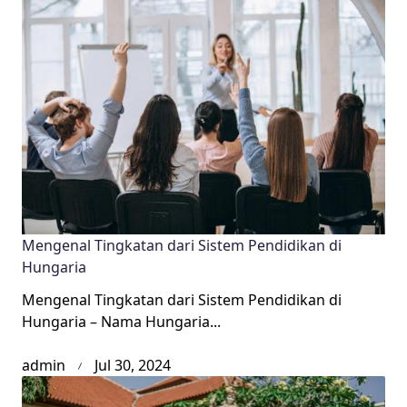
Mengenal Tingkatan dari Sistem Pendidikan di
Hungaria
Mengenal Tingkatan dari Sistem Pendidikan di
Hungaria – Nama Hungaria...
admin
Jul 30, 2024