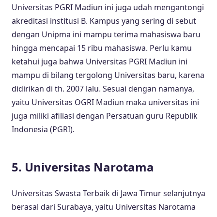
Universitas PGRI Madiun ini juga udah mengantongi
akreditasi institusi B. Kampus yang sering di sebut
dengan Unipma ini mampu terima mahasiswa baru
hingga mencapai 15 ribu mahasiswa. Perlu kamu
ketahui juga bahwa Universitas PGRI Madiun ini
mampu di bilang tergolong Universitas baru, karena
didirikan di th. 2007 lalu. Sesuai dengan namanya,
yaitu Universitas OGRI Madiun maka universitas ini
juga miliki afiliasi dengan Persatuan guru Republik
Indonesia (PGRI).
5. Universitas Narotama
Universitas Swasta Terbaik di Jawa Timur selanjutnya
berasal dari Surabaya, yaitu Universitas Narotama