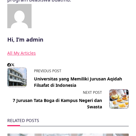
Hi, I’m
admin
All My Articles
<span
PREVIOUS POST
class="nav-
Universitas yang Memiliki Jurusan Aqidah
subtitle
Filsafat di Indonesia
screen-
NEXT POST
reader-
7 Jurusan Tata Boga di Kampus Negeri dan
text">Page</span>
Swasta
RELATED POSTS