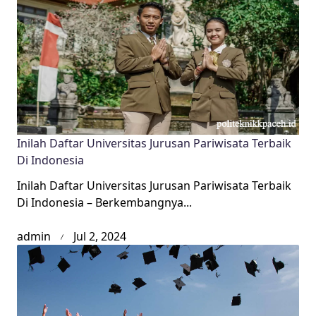
Inilah Daftar Universitas Jurusan Pariwisata Terbaik
Di Indonesia
Inilah Daftar Universitas Jurusan Pariwisata Terbaik
Di Indonesia – Berkembangnya...
admin
Jul 2, 2024