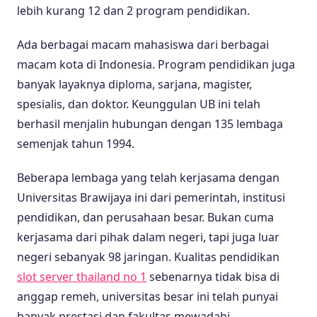
lebih kurang 12 dan 2 program pendidikan.
Ada berbagai macam mahasiswa dari berbagai
macam kota di Indonesia. Program pendidikan juga
banyak layaknya diploma, sarjana, magister,
spesialis, dan doktor. Keunggulan UB ini telah
berhasil menjalin hubungan dengan 135 lembaga
semenjak tahun 1994.
Beberapa lembaga yang telah kerjasama dengan
Universitas Brawijaya ini dari pemerintah, institusi
pendidikan, dan perusahaan besar. Bukan cuma
kerjasama dari pihak dalam negeri, tapi juga luar
negeri sebanyak 98 jaringan. Kualitas pendidikan
slot server thailand no 1
sebenarnya tidak bisa di
anggap remeh, universitas besar ini telah punyai
banyak prestasi dan fakultas mewadahi.