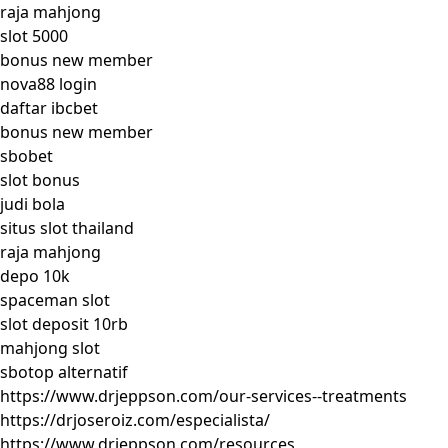
raja mahjong
slot 5000
bonus new member
nova88 login
daftar ibcbet
bonus new member
sbobet
slot bonus
judi bola
situs slot thailand
raja mahjong
depo 10k
spaceman slot
slot deposit 10rb
mahjong slot
sbotop alternatif
https://www.drjeppson.com/our-services--treatments
https://drjoseroiz.com/especialista/
https://www.drjeppson.com/resources