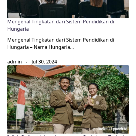
Mengenal Tingkatan dari Sistem Pendidikan di
Hungaria
Mengenal Tingkatan dari Sistem Pendidikan di
Hungaria – Nama Hungaria...
admin
Jul 30, 2024