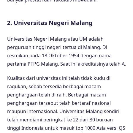
2. Universitas Negeri Malang
Universitas Negeri Malang atau UM adalah
perguruan tinggi negeri tertua di Malang. Di
resmikan pada 18 Oktober 1954 dengan nama
pertama PTPG Malang. Saat ini akreditasinya telah A.
Kualitas dari universitas ini telah tidak kudu di
ragukan, sebab tersedia berbagai macam
penghargaan telah di raih. Berbagai macam
penghargaan tersebut telah bertaraf nasional
maupun internasional. Universitas Malang sendiri
telah mendiami peringkat ke 22 dari 30 buruan
tinggi Indonesia untuk masuk top 1000 Asia versi QS