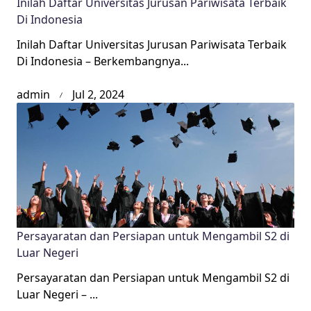
Inilah Daftar Universitas Jurusan Pariwisata Terbaik
Di Indonesia
Inilah Daftar Universitas Jurusan Pariwisata Terbaik
Di Indonesia – Berkembangnya...
admin
Jul 2, 2024
Persayaratan dan Persiapan untuk Mengambil S2 di
Luar Negeri
Persayaratan dan Persiapan untuk Mengambil S2 di
Luar Negeri – ...