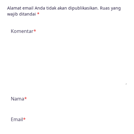
Alamat email Anda tidak akan dipublikasikan.
Ruas yang
wajib ditandai
*
Komentar
*
Nama
*
Email
*