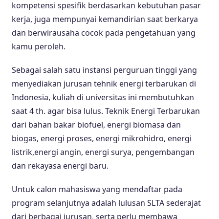
kompetensi spesifik berdasarkan kebutuhan pasar
kerja, juga mempunyai kemandirian saat berkarya
dan berwirausaha cocok pada pengetahuan yang
kamu peroleh.
Sebagai salah satu instansi perguruan tinggi yang
menyediakan jurusan tehnik energi terbarukan di
Indonesia, kuliah di universitas ini membutuhkan
saat 4 th. agar bisa lulus. Teknik Energi Terbarukan
dari bahan bakar biofuel, energi biomasa dan
biogas, energi proses, energi mikrohidro, energi
listrik,energi angin, energi surya, pengembangan
dan rekayasa energi baru.
Untuk calon mahasiswa yang mendaftar pada
program selanjutnya adalah lulusan SLTA sederajat
dari berbagai jurusan, serta perlu membawa