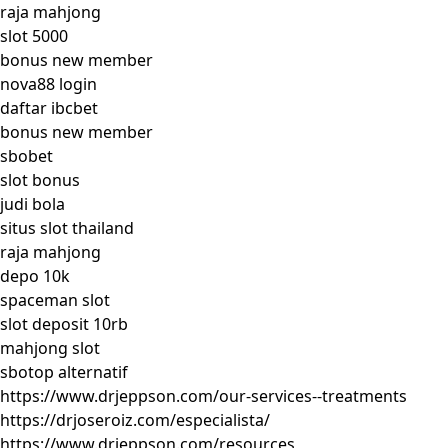
raja mahjong
slot 5000
bonus new member
nova88 login
daftar ibcbet
bonus new member
sbobet
slot bonus
judi bola
situs slot thailand
raja mahjong
depo 10k
spaceman slot
slot deposit 10rb
mahjong slot
sbotop alternatif
https://www.drjeppson.com/our-services--treatments
https://drjoseroiz.com/especialista/
https://www.drjeppson.com/resources