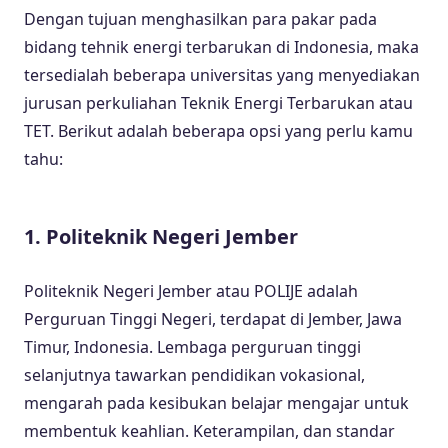
Dengan tujuan menghasilkan para pakar pada
bidang tehnik energi terbarukan di Indonesia, maka
tersedialah beberapa universitas yang menyediakan
jurusan perkuliahan Teknik Energi Terbarukan atau
TET. Berikut adalah beberapa opsi yang perlu kamu
tahu:
1. Politeknik Negeri Jember
Politeknik Negeri Jember atau POLIJE adalah
Perguruan Tinggi Negeri, terdapat di Jember, Jawa
Timur, Indonesia. Lembaga perguruan tinggi
selanjutnya tawarkan pendidikan vokasional,
mengarah pada kesibukan belajar mengajar untuk
membentuk keahlian. Keterampilan, dan standar