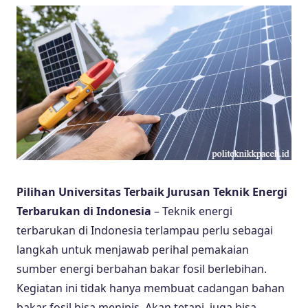
Pilihan Universitas Terbaik Jurusan Teknik Energi
Terbarukan di Indonesia
– Teknik energi
terbarukan di Indonesia terlampau perlu sebagai
langkah untuk menjawab perihal pemakaian
sumber energi berbahan bakar fosil berlebihan.
Kegiatan ini tidak hanya membuat cadangan bahan
bakar fosil bisa menipis. Akan tetapi, juga bisa