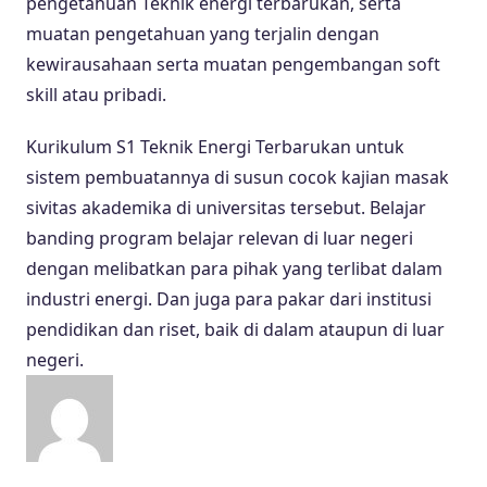
pengetahuan Teknik energi terbarukan, serta
muatan pengetahuan yang terjalin dengan
kewirausahaan serta muatan pengembangan soft
skill atau pribadi.
Kurikulum S1 Teknik Energi Terbarukan untuk
sistem pembuatannya di susun cocok kajian masak
sivitas akademika di universitas tersebut. Belajar
banding program belajar relevan di luar negeri
dengan melibatkan para pihak yang terlibat dalam
industri energi. Dan juga para pakar dari institusi
pendidikan dan riset, baik di dalam ataupun di luar
negeri.