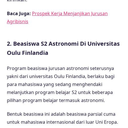
Baca Juga:
Prospek Kerja Menjanjikan Jurusan
Agribisnis
2. Beasiswa S2 Astronomi Di Universitas
Oulu Finlandia
Program beasiswa jurusan astronomi seterusnya
yakni dari universitas Oulu Finlandia, berlaku bagi
para mahasiswa yang sedang menghendaki
melanjutkan program belajar S2 untuk beberapa
pilihan program belajar termasuk astronomi.
Bentuk beasiswa ini adalah beasiswa parsial cuma
untuk mahasiswa internasional dari luar Uni Eropa.