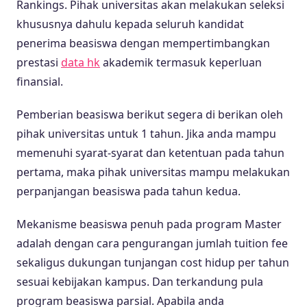
Rankings. Pihak universitas akan melakukan seleksi
khususnya dahulu kepada seluruh kandidat
penerima beasiswa dengan mempertimbangkan
prestasi
data hk
akademik termasuk keperluan
finansial.
Pemberian beasiswa berikut segera di berikan oleh
pihak universitas untuk 1 tahun. Jika anda mampu
memenuhi syarat-syarat dan ketentuan pada tahun
pertama, maka pihak universitas mampu melakukan
perpanjangan beasiswa pada tahun kedua.
Mekanisme beasiswa penuh pada program Master
adalah dengan cara pengurangan jumlah tuition fee
sekaligus dukungan tunjangan cost hidup per tahun
sesuai kebijakan kampus. Dan terkandung pula
program beasiswa parsial. Apabila anda