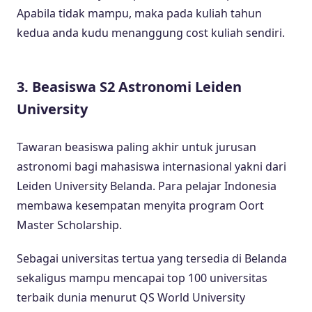
Apabila tidak mampu, maka pada kuliah tahun
kedua anda kudu menanggung cost kuliah sendiri.
3. Beasiswa S2 Astronomi Leiden
University
Tawaran beasiswa paling akhir untuk jurusan
astronomi bagi mahasiswa internasional yakni dari
Leiden University Belanda. Para pelajar Indonesia
membawa kesempatan menyita program Oort
Master Scholarship.
Sebagai universitas tertua yang tersedia di Belanda
sekaligus mampu mencapai top 100 universitas
terbaik dunia menurut QS World University