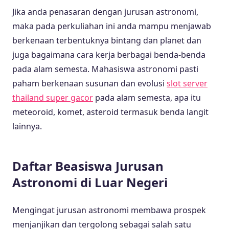
Jika anda penasaran dengan jurusan astronomi,
maka pada perkuliahan ini anda mampu menjawab
berkenaan terbentuknya bintang dan planet dan
juga bagaimana cara kerja berbagai benda-benda
pada alam semesta. Mahasiswa astronomi pasti
paham berkenaan susunan dan evolusi
slot server
thailand super gacor
pada alam semesta, apa itu
meteoroid, komet, asteroid termasuk benda langit
lainnya.
Daftar Beasiswa Jurusan
Astronomi di Luar Negeri
Mengingat jurusan astronomi membawa prospek
menjanjikan dan tergolong sebagai salah satu