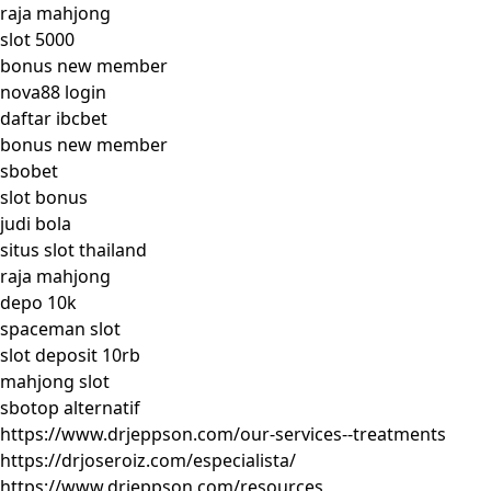
raja mahjong
slot 5000
bonus new member
nova88 login
daftar ibcbet
bonus new member
sbobet
slot bonus
judi bola
situs slot thailand
raja mahjong
depo 10k
spaceman slot
slot deposit 10rb
mahjong slot
sbotop alternatif
https://www.drjeppson.com/our-services--treatments
https://drjoseroiz.com/especialista/
https://www.drjeppson.com/resources