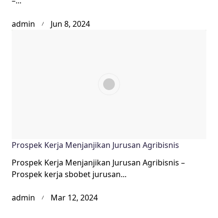
–...
admin
Jun 8, 2024
Prospek Kerja Menjanjikan Jurusan Agribisnis
Prospek Kerja Menjanjikan Jurusan Agribisnis –
Prospek kerja sbobet jurusan...
admin
Mar 12, 2024