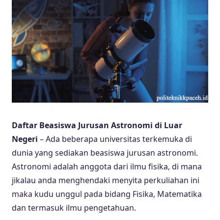
Daftar Beasiswa Jurusan Astronomi di Luar
Negeri
– Ada beberapa universitas terkemuka di
dunia yang sediakan beasiswa jurusan astronomi.
Astronomi adalah anggota dari ilmu fisika, di mana
jikalau anda menghendaki menyita perkuliahan ini
maka kudu unggul pada bidang Fisika, Matematika
dan termasuk ilmu pengetahuan.