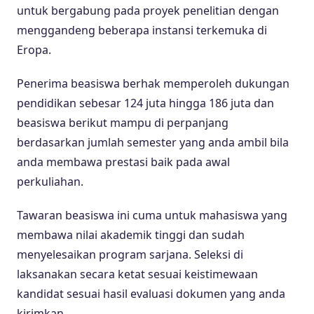
untuk bergabung pada proyek penelitian dengan
menggandeng beberapa instansi terkemuka di
Eropa.
Penerima beasiswa berhak memperoleh dukungan
pendidikan sebesar 124 juta hingga 186 juta dan
beasiswa berikut mampu di perpanjang
berdasarkan jumlah semester yang anda ambil bila
anda membawa prestasi baik pada awal
perkuliahan.
Tawaran beasiswa ini cuma untuk mahasiswa yang
membawa nilai akademik tinggi dan sudah
menyelesaikan program sarjana. Seleksi di
laksanakan secara ketat sesuai keistimewaan
kandidat sesuai hasil evaluasi dokumen yang anda
kirimkan.