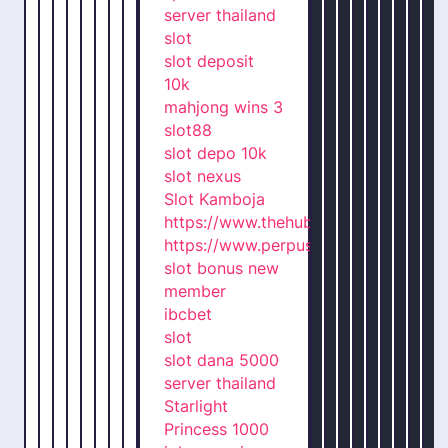
server thailand
slot
slot deposit
10k
mahjong wins 3
slot88
slot depo 10k
slot nexus
Slot Kamboja
https://www.thehubcoffeehouse.com
https://www.perpustakaanbappedal
slot bonus new
member
ibcbet
slot
slot dana 5000
server thailand
Starlight
Princess 1000