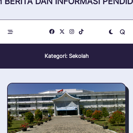
 BERITA DAN INFORMASI PENDID
content
Kategori:
Sekolah