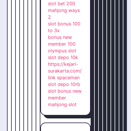
slot bet 200
mahjong ways
2
slot bonus 100
to 3x
bonus new
member 100
olympus slot
slot depo 10k
https://kejari-
surakarta.com/
link spaceman
slot depo 10rb
slot bonus new
member
mahjong slot