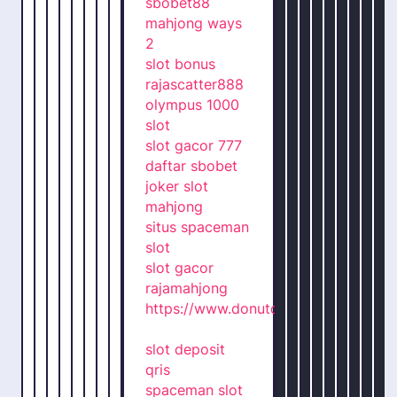
sbobet88
mahjong ways
2
slot bonus
rajascatter888
olympus 1000
slot
slot gacor 777
daftar sbobet
joker slot
mahjong
situs spaceman
slot
slot gacor
rajamahjong
https://www.donutdudeschicago.com
slot deposit
qris
spaceman slot