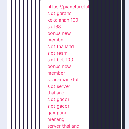
https://pianetarettili.com/
slot garansi
kekalahan 100
slot88
bonus new
member
slot thailand
slot resmi
slot bet 100
bonus new
member
spaceman slot
slot server
thailand
slot gacor
slot gacor
gampang
menang
server thailand