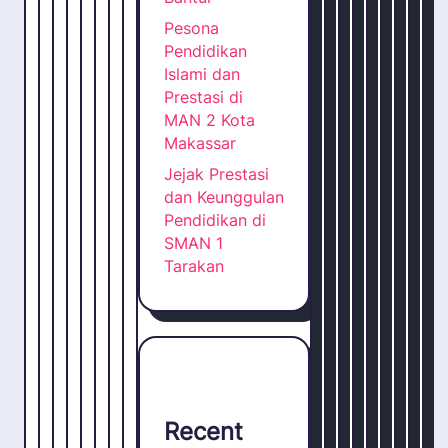
Pesona
Pendidikan
Islami dan
Prestasi di
MAN 2 Kota
Makassar
Jejak Prestasi
dan Keunggulan
Pendidikan di
SMAN 1
Tarakan
Recent