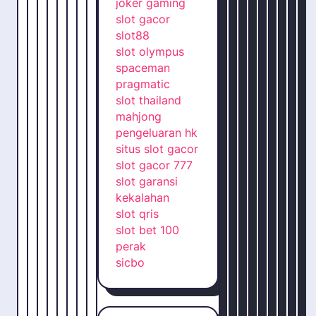
joker gaming
slot gacor
slot88
slot olympus
spaceman
pragmatic
slot thailand
mahjong
pengeluaran hk
situs slot gacor
slot gacor 777
slot garansi
kekalahan
slot qris
slot bet 100
perak
sicbo