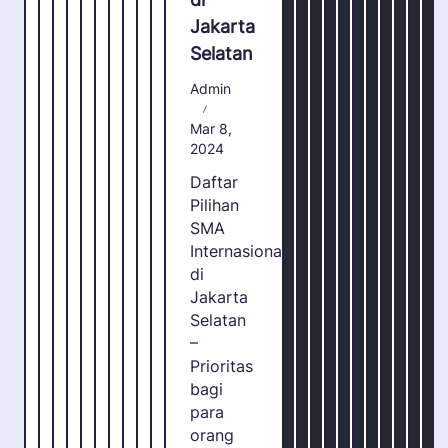
Jakarta
Selatan
Admin
Mar 8,
2024
Daftar
Pilihan
SMA
Internasional
di
Jakarta
Selatan
–
Prioritas
bagi
para
orang