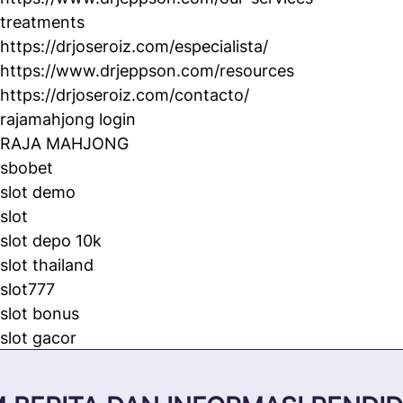
treatments
https://drjoseroiz.com/especialista/
https://www.drjeppson.com/resources
https://drjoseroiz.com/contacto/
rajamahjong login
RAJA MAHJONG
sbobet
slot demo
slot
slot depo 10k
slot thailand
slot777
slot bonus
slot gacor
Skip
to