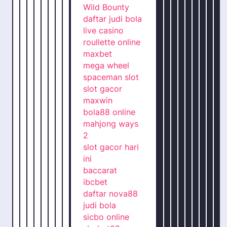
Wild Bounty
daftar judi bola
live casino
roullette online
maxbet
mega wheel
spaceman slot
slot gacor
maxwin
bola88 online
mahjong ways
2
slot gacor hari
ini
baccarat
ibcbet
daftar nova88
judi bola
sicbo online