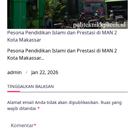
Pesona Pendidikan Islami dan Prestasi di MAN 2
Kota Makassar
Pesona Pendidikan Islami dan Prestasi di MAN 2
Kota Makassar...
admin
Jan 22, 2026
TINGGALKAN BALASAN
Alamat email Anda tidak akan dipublikasikan.
Ruas yang
wajib ditandai
*
Komentar
*