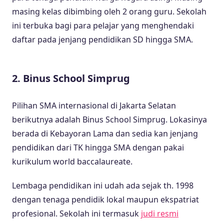
masing kelas dibimbing oleh 2 orang guru. Sekolah
ini terbuka bagi para pelajar yang menghendaki
daftar pada jenjang pendidikan SD hingga SMA.
2. Binus School Simprug
Pilihan SMA internasional di Jakarta Selatan
berikutnya adalah Binus School Simprug. Lokasinya
berada di Kebayoran Lama dan sedia kan jenjang
pendidikan dari TK hingga SMA dengan pakai
kurikulum world baccalaureate.
Lembaga pendidikan ini udah ada sejak th. 1998
dengan tenaga pendidik lokal maupun ekspatriat
profesional. Sekolah ini termasuk
judi resmi