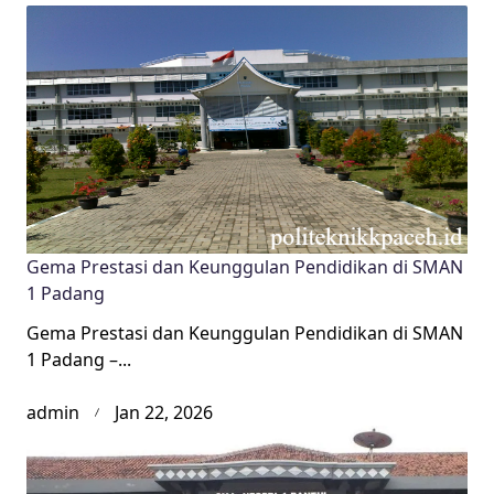
Gema Prestasi dan Keunggulan Pendidikan di SMAN
1 Padang
Gema Prestasi dan Keunggulan Pendidikan di SMAN
1 Padang –...
admin
Jan 22, 2026