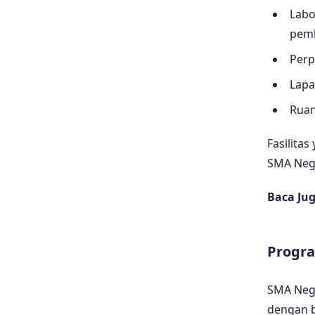
Labo
pemb
Perp
Lapa
Ruan
Fasilita
SMA Nege
Baca Jug
Progr
SMA Nege
dengan 