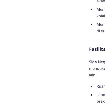
akad
Meng
kola
Memb
di er
Fasili
SMA Nege
mendukun
lain:
Ruan
Labo
prak