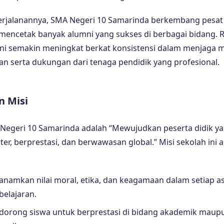
rjalanannya, SMA Negeri 10 Samarinda berkembang pesat
 mencetak banyak alumni yang sukses di berbagai bidang. 
ini semakin meningkat berkat konsistensi dalam menjaga 
an serta dukungan dari tenaga pendidik yang profesional.
n Misi
 Negeri 10 Samarinda adalah “Mewujudkan peserta didik y
ter, berprestasi, dan berwawasan global.” Misi sekolah ini 
namkan nilai moral, etika, dan keagamaan dalam setiap a
elajaran.
orong siswa untuk berprestasi di bidang akademik maup