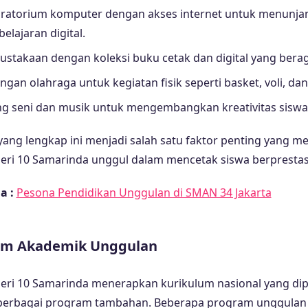
ratorium komputer dengan akses internet untuk menunja
elajaran digital.
ustakaan dengan koleksi buku cetak dan digital yang bera
ngan olahraga untuk kegiatan fisik seperti basket, voli, dan 
g seni dan musik untuk mengembangkan kreativitas siswa
s yang lengkap ini menjadi salah satu faktor penting yang 
ri 10 Samarinda unggul dalam mencetak siswa berprestas
a :
Pesona Pendidikan Unggulan di SMAN 34 Jakarta
am Akademik Unggulan
ri 10 Samarinda menerapkan kurikulum nasional yang di
berbagai program tambahan. Beberapa program unggulan 