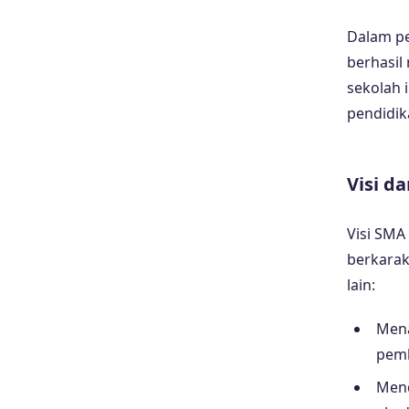
Dalam pe
berhasil
sekolah 
pendidik
Visi da
Visi SMA
berkarak
lain:
Mena
pemb
Mend