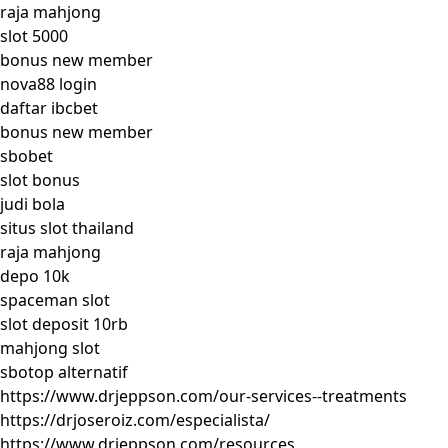
raja mahjong
slot 5000
bonus new member
nova88 login
daftar ibcbet
bonus new member
sbobet
slot bonus
judi bola
situs slot thailand
raja mahjong
depo 10k
spaceman slot
slot deposit 10rb
mahjong slot
sbotop alternatif
https://www.drjeppson.com/our-services--treatments
https://drjoseroiz.com/especialista/
https://www.drjeppson.com/resources