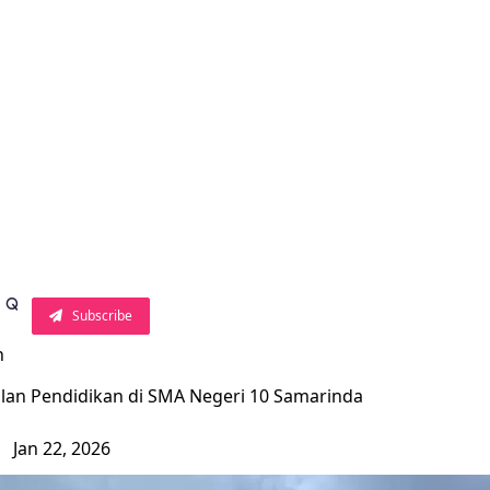
Subscribe
h
an Pendidikan di SMA Negeri 10 Samarinda
Jan 22, 2026