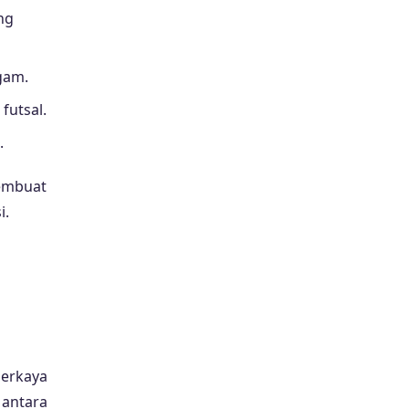
ng
gam.
futsal.
.
membuat
i.
perkaya
antara