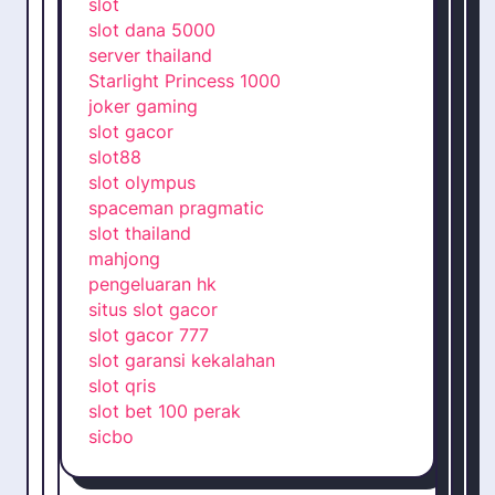
slot
slot dana 5000
server thailand
Starlight Princess 1000
joker gaming
slot gacor
slot88
slot olympus
spaceman pragmatic
slot thailand
mahjong
pengeluaran hk
situs slot gacor
slot gacor 777
slot garansi kekalahan
slot qris
slot bet 100 perak
sicbo