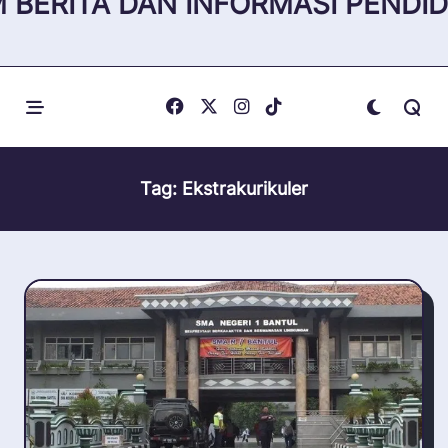
 BERITA DAN INFORMASI PENDID
content
Tag:
Ekstrakurikuler