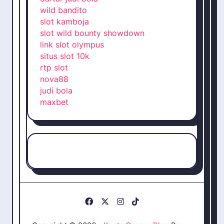
wild bandito
slot kamboja
slot wild bounty showdown
link slot olympus
situs slot 10k
rtp slot
nova88
judi bola
maxbet