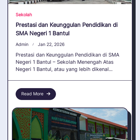
Sekolah
Prestasi dan Keunggulan Pendidikan di
SMA Negeri 1 Bantul
Admin
Jan 22, 2026
Prestasi dan Keunggulan Pendidikan di SMA
Negeri 1 Bantul – Sekolah Menengah Atas
Negeri 1 Bantul, atau yang lebih dikenal...
Read More