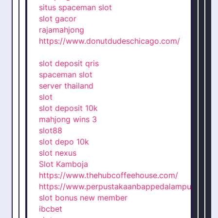
situs spaceman slot
slot gacor
rajamahjong
https://www.donutdudeschicago.com/
slot deposit qris
spaceman slot
server thailand
slot
slot deposit 10k
mahjong wins 3
slot88
slot depo 10k
slot nexus
Slot Kamboja
https://www.thehubcoffeehouse.com/
https://www.perpustakaanbappedalampung.com
slot bonus new member
ibcbet