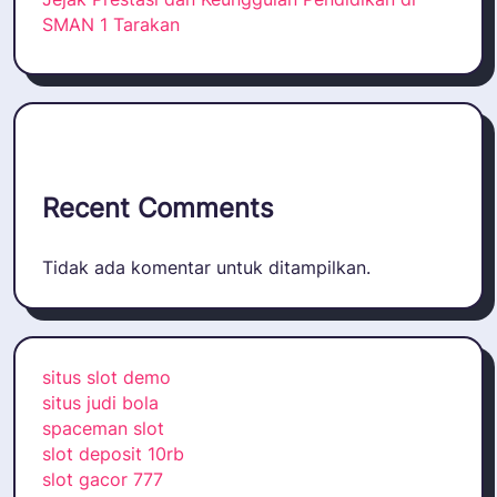
SMAN 1 Tarakan
Recent Comments
Tidak ada komentar untuk ditampilkan.
situs slot demo
situs judi bola
spaceman slot
slot deposit 10rb
slot gacor 777