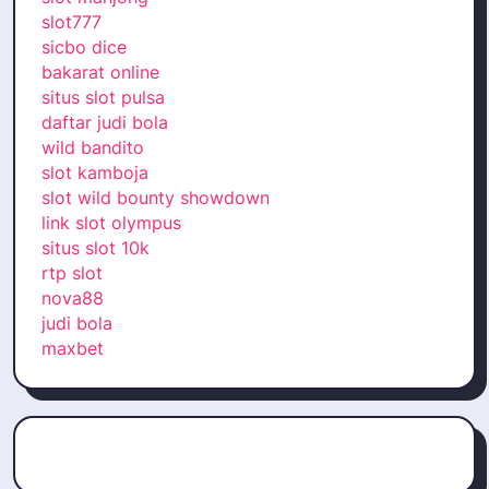
slot777
sicbo dice
bakarat online
situs slot pulsa
daftar judi bola
wild bandito
slot kamboja
slot wild bounty showdown
link slot olympus
situs slot 10k
rtp slot
nova88
judi bola
maxbet