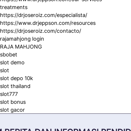
treatments
https://drjoseroiz.com/especialista/
https://www.drjeppson.com/resources
https://drjoseroiz.com/contacto/
rajamahjong login
RAJA MAHJONG
sbobet
slot demo
slot
slot depo 10k
slot thailand
slot777
slot bonus
slot gacor
Skip
to