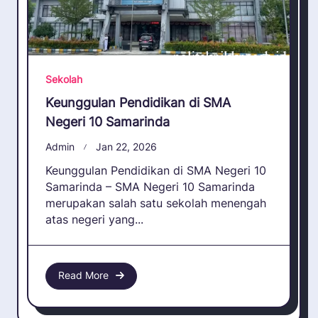
Sekolah
Keunggulan Pendidikan di SMA
Negeri 10 Samarinda
Admin
Jan 22, 2026
Keunggulan Pendidikan di SMA Negeri 10
Samarinda – SMA Negeri 10 Samarinda
merupakan salah satu sekolah menengah
atas negeri yang...
Read More