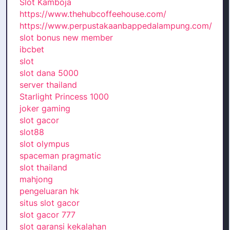
Slot Kamboja
https://www.thehubcoffeehouse.com/
https://www.perpustakaanbappedalampung.com/
slot bonus new member
ibcbet
slot
slot dana 5000
server thailand
Starlight Princess 1000
joker gaming
slot gacor
slot88
slot olympus
spaceman pragmatic
slot thailand
mahjong
pengeluaran hk
situs slot gacor
slot gacor 777
slot garansi kekalahan