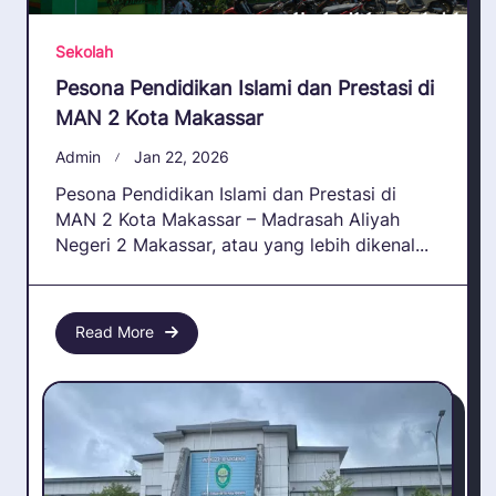
Sekolah
Pesona Pendidikan Islami dan Prestasi di
MAN 2 Kota Makassar
Admin
Jan 22, 2026
Pesona Pendidikan Islami dan Prestasi di
MAN 2 Kota Makassar – Madrasah Aliyah
Negeri 2 Makassar, atau yang lebih dikenal...
Read More