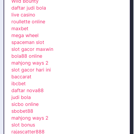
Wild Bounty
daftar judi bola
live casino
roullette online
maxbet
mega wheel
spaceman slot
slot gacor maxwin
bola88 online
mahjong ways 2
slot gacor hari ini
baccarat
ibcbet
daftar nova88
judi bola
sicbo online
sbobet88
mahjong ways 2
slot bonus
rajascatter888