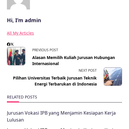
Hi, I’m
admin
All My Articles
<span
PREVIOUS POST
class="nav-
Alasan Memilih Kuliah Jurusan Hubungan
subtitle
Internasional
screen-
NEXT POST
reader-
Pilihan Universitas Terbaik Jurusan Teknik
text">Page</span>
Energi Terbarukan di Indonesia
RELATED POSTS
Jurusan Vokasi IPB yang Menjamin Kesiapan Kerja
Lulusan