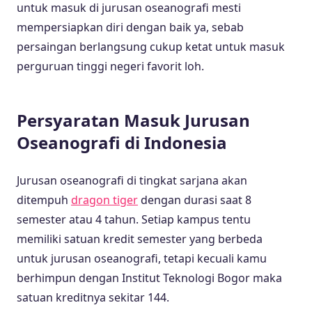
untuk masuk di jurusan oseanografi mesti
mempersiapkan diri dengan baik ya, sebab
persaingan berlangsung cukup ketat untuk masuk
perguruan tinggi negeri favorit loh.
Persyaratan Masuk Jurusan
Oseanografi di Indonesia
Jurusan oseanografi di tingkat sarjana akan
ditempuh
dragon tiger
dengan durasi saat 8
semester atau 4 tahun. Setiap kampus tentu
memiliki satuan kredit semester yang berbeda
untuk jurusan oseanografi, tetapi kecuali kamu
berhimpun dengan Institut Teknologi Bogor maka
satuan kreditnya sekitar 144.