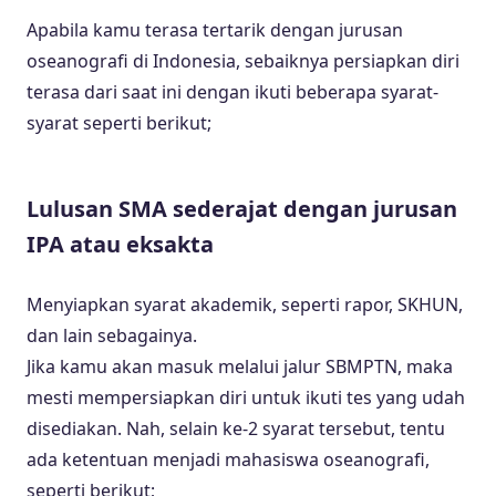
Apabila kamu terasa tertarik dengan jurusan
oseanografi di Indonesia, sebaiknya persiapkan diri
terasa dari saat ini dengan ikuti beberapa syarat-
syarat seperti berikut;
Lulusan SMA sederajat dengan jurusan
IPA atau eksakta
Menyiapkan syarat akademik, seperti rapor, SKHUN,
dan lain sebagainya.
Jika kamu akan masuk melalui jalur SBMPTN, maka
mesti mempersiapkan diri untuk ikuti tes yang udah
disediakan. Nah, selain ke-2 syarat tersebut, tentu
ada ketentuan menjadi mahasiswa oseanografi,
seperti berikut;