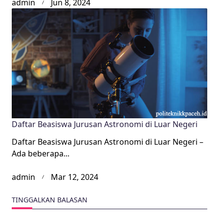
admin
Jun 8, 2024
Daftar Beasiswa Jurusan Astronomi di Luar Negeri
Daftar Beasiswa Jurusan Astronomi di Luar Negeri –
Ada beberapa...
admin
Mar 12, 2024
TINGGALKAN BALASAN