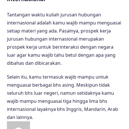
Tantangan waktu kuliah jurusan hubungan
internasional adalah kamu wajib mampu menguasai
setiap materi yang ada. Pasalnya, prospek kerja
jurusan hubungan internasional merupakan
prospek kerja untuk berinteraksi dengan negara
luar agar kamu wajib tahu betul dengan apa yang
dibahas dan dibicarakan.
Selain itu, kamu termasuk wajib mampu untuk
menguasai berbagai bhs asing. Meskipun tidak
seluruh bhs luar negeri, namun setidaknya kamu
wajib mampu menguasai tiga hingga lima bhs
internasional layaknya bhs Inggris, Mandarin, Arab
dan lainnya.