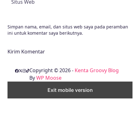
Situs Web
Simpan nama, email, dan situs web saya pada peramban
ini untuk komentar saya berikutnya.
Copyright © 2026 -
Kenta Groovy Blog
By
WP Moose
Exit mobile version