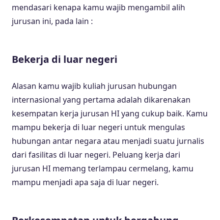
mendasari kenapa kamu wajib mengambil alih
jurusan ini, pada lain :
Bekerja di luar negeri
Alasan kamu wajib kuliah jurusan hubungan
internasional yang pertama adalah dikarenakan
kesempatan kerja jurusan HI yang cukup baik. Kamu
mampu bekerja di luar negeri untuk mengulas
hubungan antar negara atau menjadi suatu jurnalis
dari fasilitas di luar negeri. Peluang kerja dari
jurusan HI memang terlampau cermelang, kamu
mampu menjadi apa saja di luar negeri.