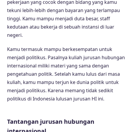
pekerjaan yang cocok dengan bidang yang kamu
tekuni lebih-lebih dengan bayaran yang terlampau
tinggi. Kamu mampu menjadi duta besar, staff
kedutaan atau bekerja di sebuah instansi di luar
negeri.
Kamu termasuk mampu berkesempatan untuk
menjadi politikus. Pasalnya kuliah jurusan hubungan
internasional miliki materi yang sama dengan
pengetahuan politik. Setelah kamu lulus dari masa
kuliah, kamu mampu terjun ke dunia politik untuk
menjadi politikus. Karena memang tidak sedikit
politikus di Indonesia lulusan jurusan HI ini.
Tantangan jurusan hubungan
internasional