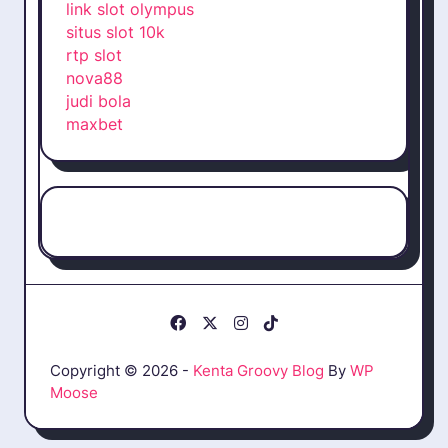
link slot olympus
situs slot 10k
rtp slot
nova88
judi bola
maxbet
Copyright © 2026 -
Kenta Groovy Blog
By
WP
Moose