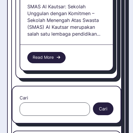
SMAS Al Kautsar: Sekolah
Unggulan dengan Komitmen –
Sekolah Menengah Atas Swasta
(SMAS) Al Kautsar merupakan
salah satu lembaga pendidikan...
Read More
Cari
Cari