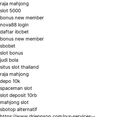
raja mahjong
slot 5000
bonus new member
nova88 login
daftar ibcbet
bonus new member
sbobet
slot bonus
judi bola
situs slot thailand
raja mahjong
depo 10k
spaceman slot
slot deposit 10rb
mahjong slot
sbotop alternatif
https://www.drjeppson.com/our-services--