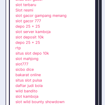
slot terbaru
Slot resmi
slot gacor gampang menang
slot gacor 777
depo 25 + 25
slot server kamboja
slot deposit 10k
depo 25 + 25
rtp
situs slot depo 10k
slot mahjong
slot777
sicbo dice
bakarat online
situs slot pulsa
daftar judi bola
wild bandito
slot kamboja
slot wild bounty showdown