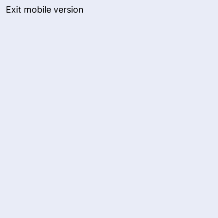
Exit mobile version