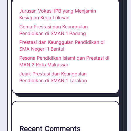
Jurusan Vokasi IPB yang Menjamin
Kesiapan Kerja Lulusan
Gema Prestasi dan Keunggulan
Pendidikan di SMAN 1 Padang
Prestasi dan Keunggulan Pendidikan di
SMA Negeri 1 Bantul
Pesona Pendidikan Islami dan Prestasi di
MAN 2 Kota Makassar
Jejak Prestasi dan Keunggulan
Pendidikan di SMAN 1 Tarakan
Recent Comments