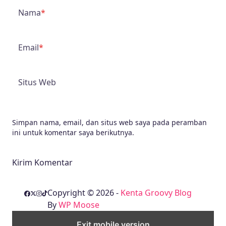
Nama
*
Email
*
Situs Web
Simpan nama, email, dan situs web saya pada peramban
ini untuk komentar saya berikutnya.
Copyright © 2026 -
Kenta Groovy Blog
By
WP Moose
Exit mobile version