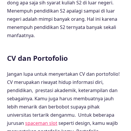
dong apa saja sih syarat kuliah S2 di luar negeri.
Menempuh pendidikan S2 apalagi sampai di luar
negeri adalah mimpi banyak orang. Hal ini karena
menempuh pendidikan S2 ternyata banyak sekali
manfaatnya.
CV dan Portofolio
Jangan lupa untuk menyertakan CV dan portofolio!
CV merupakan riwayat hidup informasi diri,
pendidikan, prestasi akademik, keterampilan dan
sebagainya. Kamu juga harus membuatnya jauh
lebih menarik dan berbobot supaya pihak
universitas tertarik denganmu. Untuk beberapa
jurusan
spaceman slot
seperti design, kamu wajib