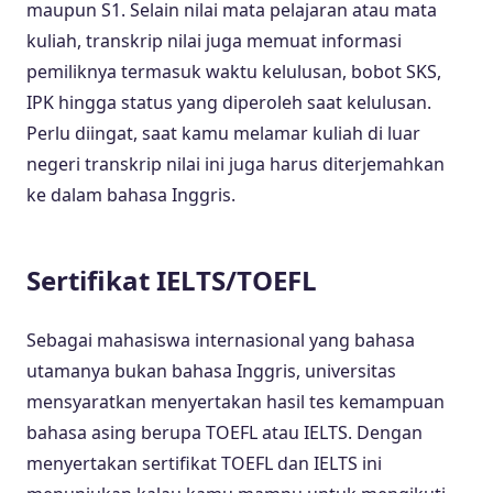
maupun S1. Selain nilai mata pelajaran atau mata
kuliah, transkrip nilai juga memuat informasi
pemiliknya termasuk waktu kelulusan, bobot SKS,
IPK hingga status yang diperoleh saat kelulusan.
Perlu diingat, saat kamu melamar kuliah di luar
negeri transkrip nilai ini juga harus diterjemahkan
ke dalam bahasa Inggris.
Sertifikat IELTS/TOEFL
Sebagai mahasiswa internasional yang bahasa
utamanya bukan bahasa Inggris, universitas
mensyaratkan menyertakan hasil tes kemampuan
bahasa asing berupa TOEFL atau IELTS. Dengan
menyertakan sertifikat TOEFL dan IELTS ini