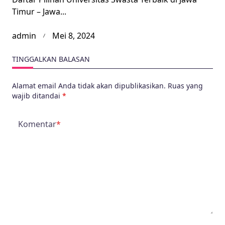
Timur – Jawa...
admin
Mei 8, 2024
TINGGALKAN BALASAN
Alamat email Anda tidak akan dipublikasikan.
Ruas yang
wajib ditandai
*
Komentar
*