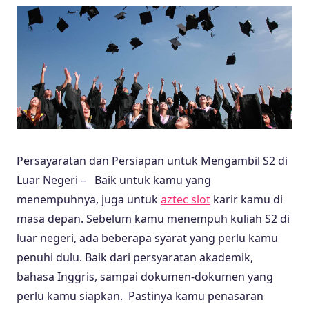
Persayaratan dan Persiapan untuk Mengambil S2 di
Luar Negeri – Baik untuk kamu yang
menempuhnya, juga untuk
aztec slot
karir kamu di
masa depan. Sebelum kamu menempuh kuliah S2 di
luar negeri, ada beberapa syarat yang perlu kamu
penuhi dulu. Baik dari persyaratan akademik,
bahasa Inggris, sampai dokumen-dokumen yang
perlu kamu siapkan. Pastinya kamu penasaran