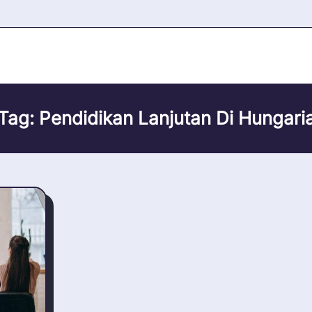
Tag:
Pendidikan Lanjutan Di Hungari