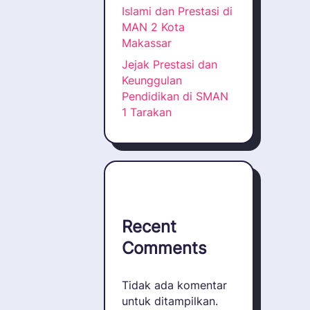
Islami dan Prestasi di
MAN 2 Kota
Makassar
Jejak Prestasi dan
Keunggulan
Pendidikan di SMAN
1 Tarakan
Recent
Comments
Tidak ada komentar
untuk ditampilkan.