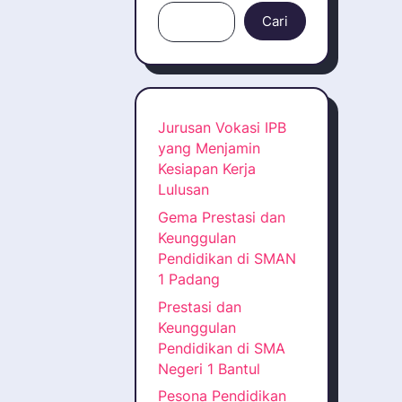
Cari
Jurusan Vokasi IPB
yang Menjamin
Kesiapan Kerja
Lulusan
Gema Prestasi dan
Keunggulan
Pendidikan di SMAN
1 Padang
Prestasi dan
Keunggulan
Pendidikan di SMA
Negeri 1 Bantul
Pesona Pendidikan