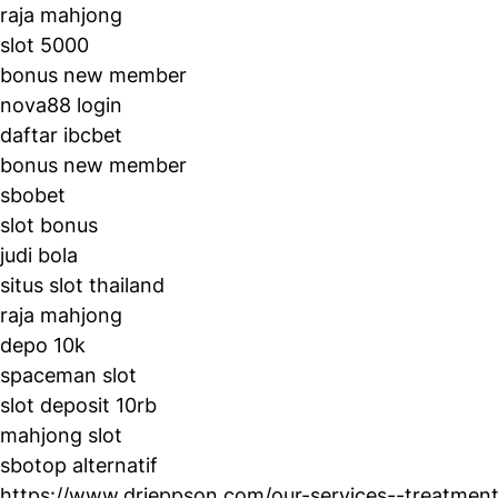
raja mahjong
slot 5000
bonus new member
nova88 login
daftar ibcbet
bonus new member
sbobet
slot bonus
judi bola
situs slot thailand
raja mahjong
depo 10k
spaceman slot
slot deposit 10rb
mahjong slot
sbotop alternatif
https://www.drjeppson.com/our-services--treatmen